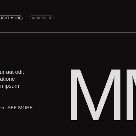
M
r aut odit
ratione
em ipsum